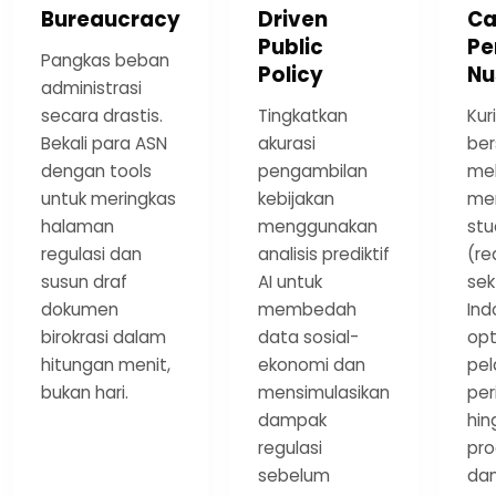
Bureaucracy
Driven
Ca
Public
Pe
Pangkas beban
Policy
Nu
administrasi
secara drastis.
Tingkatkan
Kur
Bekali para ASN
akurasi
ber
dengan tools
pengambilan
mel
untuk meringkas
kebijakan
me
halaman
menggunakan
stu
regulasi dan
analisis prediktif
(re
susun draf
AI untuk
sek
dokumen
membedah
Ind
birokrasi dalam
data sosial-
opt
hitungan menit,
ekonomi dan
pe
bukan hari.
mensimulasikan
per
dampak
hin
regulasi
pr
sebelum
dan