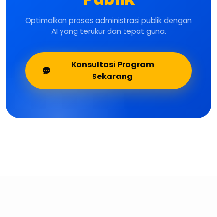
Optimalkan proses administrasi publik dengan
AI yang terukur dan tepat guna.
Konsultasi Program
Sekarang