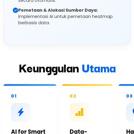
secara otomatis.
Pemetaan & Alokasi Sumber Daya:
Implementasi AI untuk pemetaan heatmap
berbasis data.
Keunggulan
Utama
01
02
03
AI for Smart
Data-
Ha