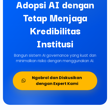
Adopsi AI dengan
Tetap Menjaga
Kredibilitas
Institusi
Bangun sistem AI governance yang kuat dan
minimalkan risiko dengan menggunakan AI.
Ngobrol dan Diskusikan
dengan Expert Kami