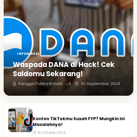
INFORMASI
Waspada DANA di Hack! Cek
Saldomu Sekarang!
Rangga Putera Briliant
┬À
30 September 2024
Informasi
Konten TikTokmu Susah FYP? Mungkin Ini
Masalahnya!
18 October 2024