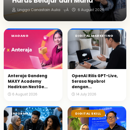
Harus Belajar dari Mana
Lingga Canastain Aulia
┬À
6 August 2026
MAGANG
DIGITAL MARKETING
Anteraja Gandeng
OpenAI Rilis GPT-Live,
MAXY Academy
Serasa Ngobrol
Hadirkan NextGe...
dengan...
6 August 2026
14 July 2026
INFORMASI
DIGITAL SKILL